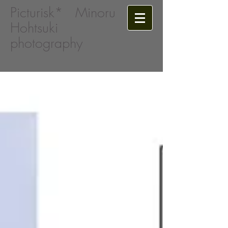
Picturisk*​
Minoru
Hohtsuki
photography