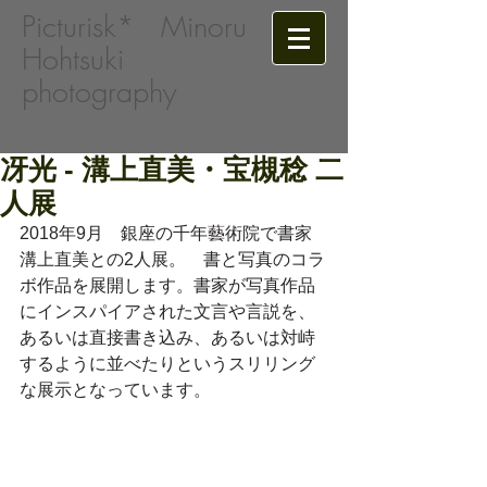
Picturisk*​
Minoru
Hohtsuki
photography
冴光 - 溝上直美・宝槻稔 二
人展
2018年9月　銀座の千年藝術院で書家 
溝上直美との2人展。　書と写真のコラ
ボ作品を展開します。書家が写真作品
にインスパイアされた文言や言説を、
あるいは直接書き込み、あるいは対峙
するように並べたりというスリリング
な展示となっています。